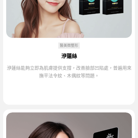
醫美微整形
洢蓮絲
洢蓮絲能夠立即為肌膚提供支撐，改善臉部凹陷處，普遍用來
撫平法令紋、木偶紋等問題。