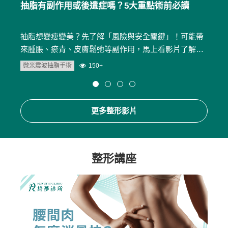
、隱
抽脂有副作用或後遺症嗎？5大重點術前必讀
曼陀
重點
費用價
抽脂想變瘦變美？先了解「風險與安全關鍵」！可能帶
曼陀
貴系列
來腫脹、瘀青、皮膚鬆弛等副作用，馬上看影片了解細
近年
節
帶您
微米震波抽脂手術
150+
曼陀
更多整形影片
整形講座