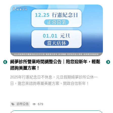
合您的
綺夢診所營業時間調整公告｜陪您迎新年，輕鬆
最新
諮詢美麗方案！
全手
優勢與
2025年行憲紀念日不休息，元旦假期綺夢診所公休一
權威
日，邀您來諮詢專屬美麗方案，開啟自信新年！
徑，
診所公告
679
整