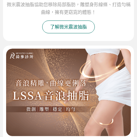
微米震波抽脂協助您移除局部脂肪，雕塑身形線條、打造勻稱
曲線，擁有更窈窕的體態！
了解微米震波抽脂