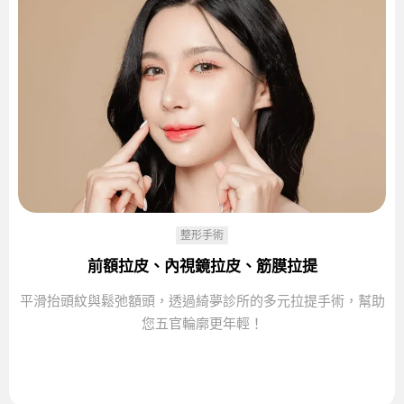
整形手術
前額拉皮、內視鏡拉皮、筋膜拉提
平滑抬頭紋與鬆弛額頭，透過綺夢診所的多元拉提手術，幫助
您五官輪廓更年輕！