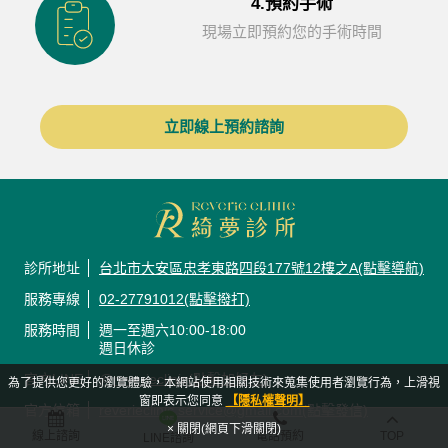
4.預約手術
現場立即預約您的手術時間
立即線上預約諮詢
診所地址
台北市大安區忠孝東路四段177號12樓之A(點擊導航)
服務專線
02-27791012(點擊撥打)
服務時間
週一至週六10:00-18:00
週日休診
官方LINE
@reverieclinic(點擊加好友)
為了提供您更好的瀏覽體驗，本網站使用相關技術來蒐集使用者瀏覽行為，上滑視
窗即表示您同意
【隱私權聲明】
官方信箱
reverieclinic.service@gmail.com(點擊發信)
× 關閉(網頁下滑關閉)
線上諮詢
電話預約
TOP
LINE諮詢