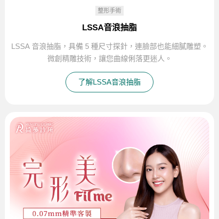
整形手術
LSSA音浪抽脂
LSSA 音浪抽脂，具備 5 種尺寸探針，連臉部也能細膩雕塑。
微創精雕技術，讓您曲線俐落更迷人。
了解LSSA音浪抽脂