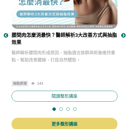
然胸型
腰間肉怎麼消最快？醫師解析3大改善方式與抽脂
BM
效果
全評
關鍵與
醫師解析腰間肉形成原因、抽脂適合族群與術後維持重
專業
點，幫助改善腰線、打造自然體態。
脂目
抽脂原理
143
抽脂
閱讀整形講座
更多整形講座