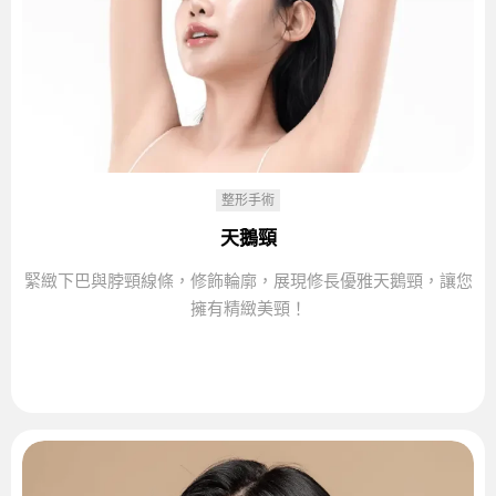
整形手術
天鵝頸
緊緻下巴與脖頸線條，修飾輪廓，展現修長優雅天鵝頸，讓您
擁有精緻美頸！