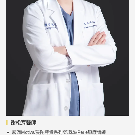
謝松育醫師
魔滴Motiva/曼陀尊貴系列/珍珠波Perle原廠講師