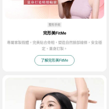
整形手術
完形美FitMe
專屬客製假體，完美貼合骨相，塑造自然臉部線條，安全穩
定、量身訂製。
了解完形美FitMe