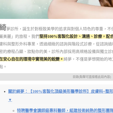
綺
夢診所，誕生於對極致美學的追求與對個人特色的尊重，不
屬美麗」的旅程。我們
堅持100%客製化設計、溝通、診療，配
膚科與整形外科專業，透過細緻的諮詢與階段式診療，從諮詢過
密的療程凸顯、妝點你的美。診所內部採用高規格設備與獨立診
在安心自在的環境中實現美的蛻變。
綺夢，不僅是夢想開始的地
點。
目錄(點擊可直接看此段內容)
關於綺夢：【100%客製化頂級美形醫學診所】皮膚科+整
▼
特聘醫學會講師級專科醫師，組建技術純熟的整形團