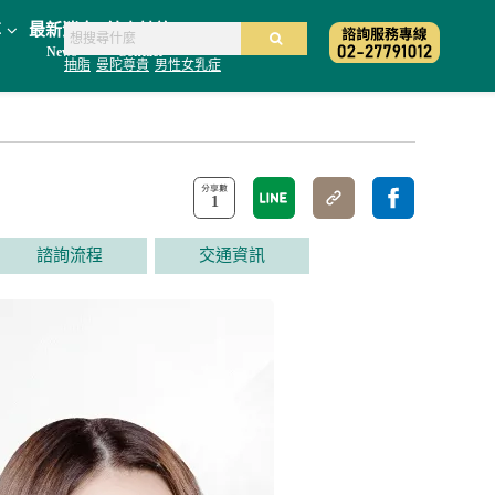
享
最新消息
線上諮詢
News
Contact
抽脂
曼陀尊貴
男性女乳症
1
諮詢流程
交通資訊