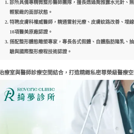
診所具備專精微整形醫師團隊，擅長透過喬雅露水光針、
輕緊緻的面部狀態。
特聘皮膚科權威醫師，精通雷射光療、皮膚紋路改善、埋
10項醫美原廠認證。
搭配整形體態雕塑專家，專長各式假體、自體脂肪隆乳、
驗與國際整形療程技術認證。
治療室與醫師診療空間結合，打造精緻私密尊榮級醫療空