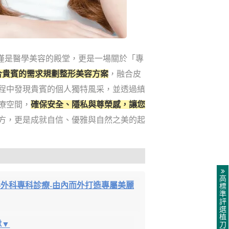
僅是醫學美容的殿堂，更是一場關於「專
合貴賓的需求規劃整形美容方案
，融合皮
程中發現貴賓的個人獨特風采，並透過縝
療空間，
確保安全、隱私與尊榮感，讓您
方，更是成就自信、優雅與自然之美的起
高
形外科專科診療-由內而外打造專屬美麗
標
準
評
選
植
隊▼
刀