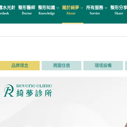
露水光針
整形醫師
整形知識
關於綺夢
所有服務
整形分
velook
Doctor
Knowledge
About
Service
Share
品牌理念
周圍住宿
環境設備