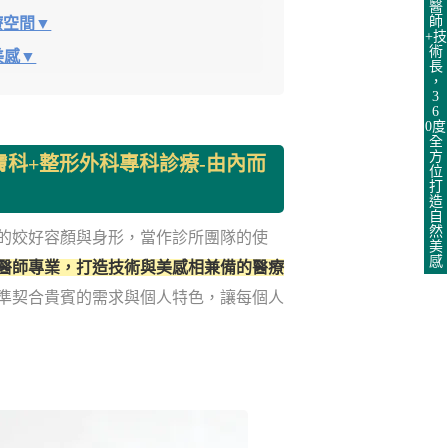
醫
師
療空間▼
+技
術
美感▼
長
，
3
6
0度
全
方
膚科+整形外科專科診療-由內而
位
打
造
自
然
的姣好容顏與身形，當作診所團隊的使
美
感
醫師專業，打造技術與美感相兼備的醫療
準契合貴賓的需求與個人特色，讓每個人