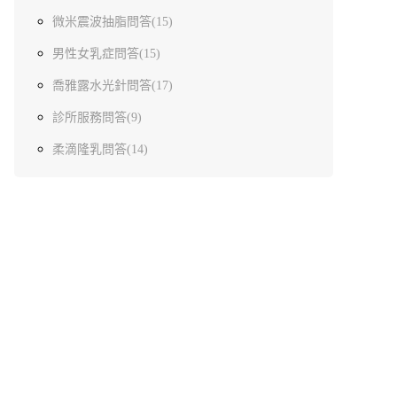
微米震波抽脂問答(15)
男性女乳症問答(15)
喬雅露水光針問答(17)
診所服務問答(9)
柔滴隆乳問答(14)