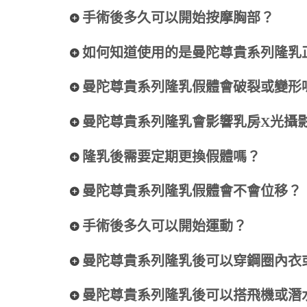
手術後多久可以開始按摩胸部？
如何知道使用的是曼陀尊貴系列隆乳
曼陀尊貴系列隆乳假體會破裂或變形
曼陀尊貴系列隆乳會影響乳房X光攝
隆乳後需要定期更換假體嗎？
曼陀尊貴系列隆乳假體會不會位移？
手術後多久可以開始運動？
曼陀尊貴系列隆乳後可以穿鋼圈內衣
曼陀尊貴系列隆乳後可以搭飛機或潛