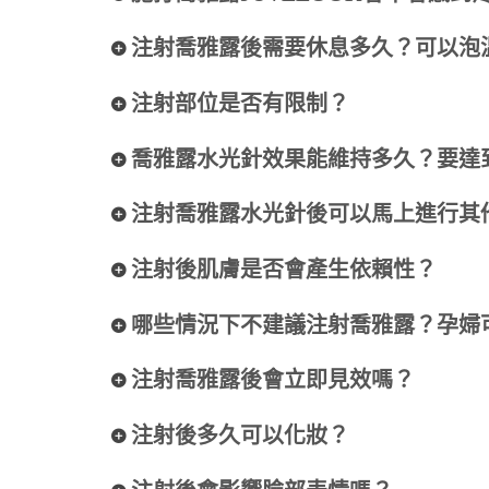
注射喬雅露後需要休息多久？可以泡
注射部位是否有限制？
喬雅露水光針效果能維持多久？要達
注射喬雅露水光針後可以馬上進行其
注射後肌膚是否會產生依賴性？
哪些情況下不建議注射喬雅露？孕婦
注射喬雅露後會立即見效嗎？
注射後多久可以化妝？