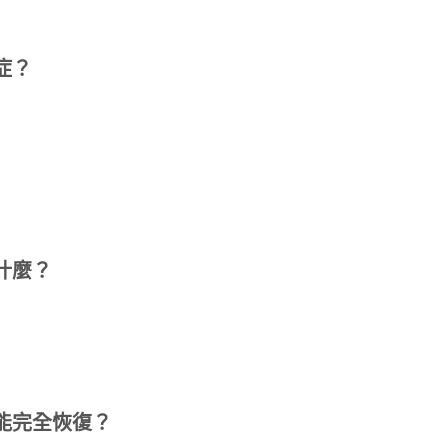
症？
什麼？
能完全恢復？