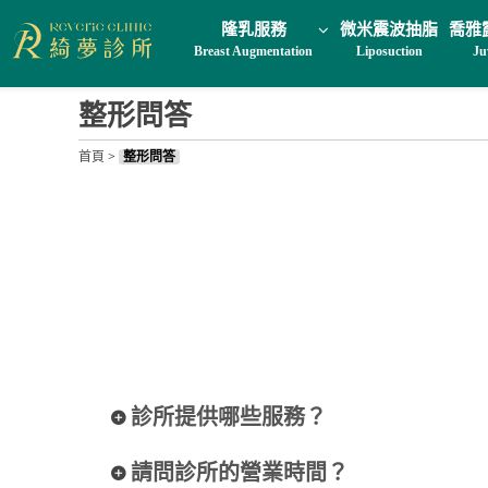
隆乳服務
微米震波抽脂
喬雅
Breast Augmentation
Liposuction
Ju
整形問答
首頁
>
整形問答
診所提供哪些服務？
請問診所的營業時間？