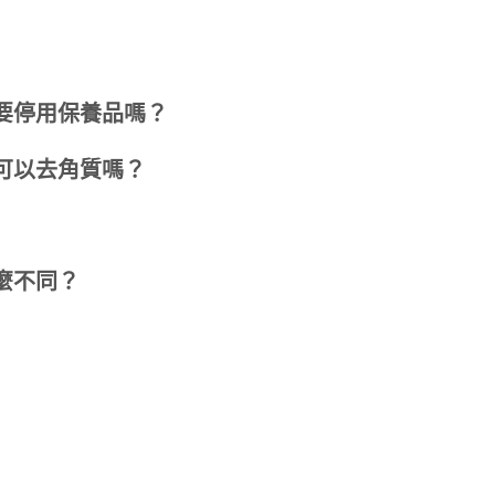
要停用保養品嗎？
可以去角質嗎？
麼不同？