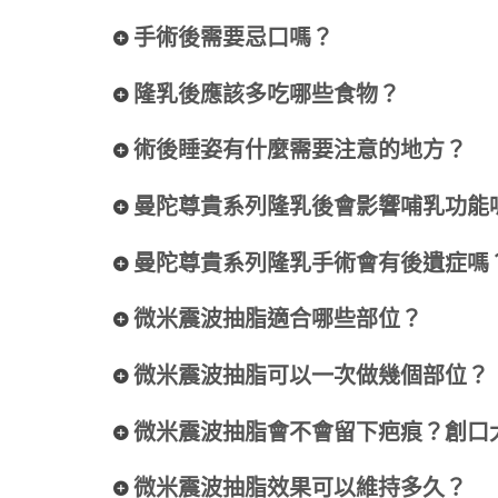
手術後需要忌口嗎？
隆乳後應該多吃哪些食物？
術後睡姿有什麼需要注意的地方？
曼陀尊貴系列隆乳後會影響哺乳功能
曼陀尊貴系列隆乳手術會有後遺症嗎
微米震波抽脂適合哪些部位？
微米震波抽脂可以一次做幾個部位？
微米震波抽脂會不會留下疤痕？創口
微米震波抽脂效果可以維持多久？