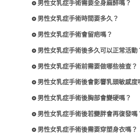
男性女乳症手術需要全身麻醉嗎？
男性女乳症手術時間要多久？
男性女乳症手術會留疤嗎？
男性女乳症手術後多久可以正常活動
男性女乳症手術前需要做哪些檢查？
男性女乳症手術後會影響乳頭敏感度
男性女乳症手術後胸部會變硬嗎？
男性女乳症手術後若變胖會再復發嗎
男性女乳症手術後需要穿塑身衣嗎？