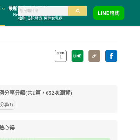
享
最新消息
線上諮詢
News
Contact
抽脂
曼陀尊貴
男性女乳症
1
例分享分類(共1篇，652次瀏覽)
享(1)
驗心得