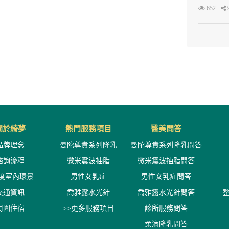
652
關於綺夢
熱門服務項目
醫美問答
品牌理念
曼陀尊貴系列隆乳
曼陀尊貴系列隆乳問答
諮詢流程
微米震波抽脂
微米震波抽脂問答
0度室內環景
男性女乳症
男性女乳症問答
交通資訊
喬雅露水光針
喬雅露水光針問答
周圍住宿
>>更多服務項目
診所服務問答
柔滴隆乳問答