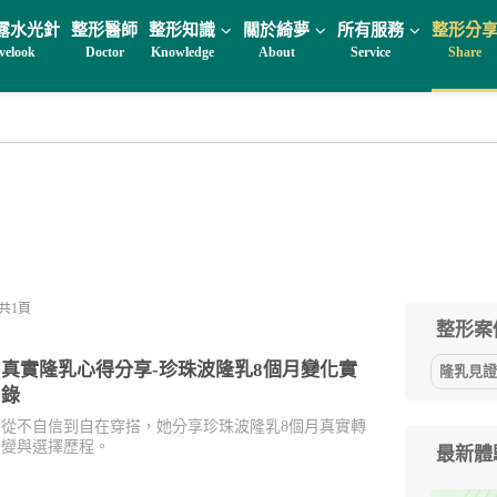
露水光針
整形醫師
整形知識
關於綺夢
所有服務
整形分
velook
Doctor
Knowledge
About
Service
Share
共1頁
整形案
真實隆乳心得分享-珍珠波隆乳8個月變化實
隆乳見證分
錄
從不自信到自在穿搭，她分享珍珠波隆乳8個月真實轉
變與選擇歷程。
最新體