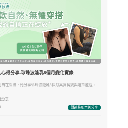
乳心得分享-珍珠波隆乳8個月變化實錄
到自在穿搭，她分享珍珠波隆乳8個月真實轉變與選擇歷程。
證分享
9
閱讀整形案例分享