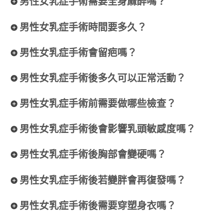
男性女乳症手術需要全身麻醉嗎？
男性女乳症手術時間要多久？
男性女乳症手術會留疤嗎？
男性女乳症手術後多久可以正常活動？
男性女乳症手術前需要做哪些檢查？
男性女乳症手術後會影響乳頭敏感度嗎？
男性女乳症手術後胸部會變硬嗎？
男性女乳症手術後若變胖會再復發嗎？
男性女乳症手術後需要穿塑身衣嗎？