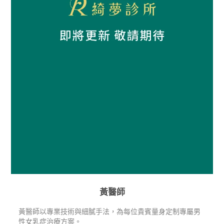
黃醫師
黃醫師以專業技術與細膩手法，為每位貴賓量身定制專屬男
性女乳症治療方案。