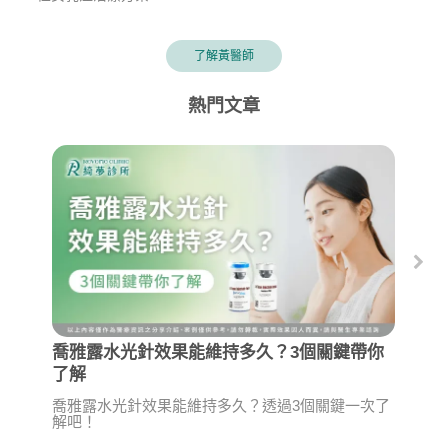
了解黃醫師
熱門文章
喬雅露水光針效果能維持多久？3個關鍵帶你
曼陀
了解
式、
喬雅露水光針效果能維持多久？透過3個關鍵一次了
曼陀
解吧！
鍵，