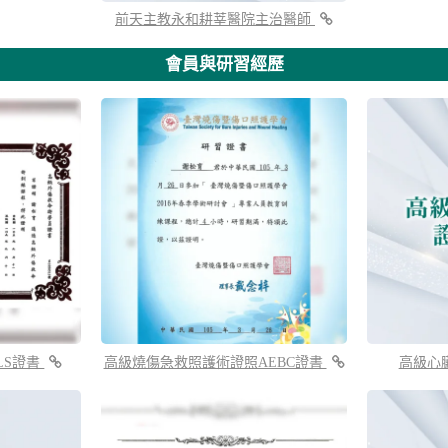
前天主教永和耕莘醫院主治醫師
會員與研習經歷
LS證書
高級燒傷急救照護術證照AEBC證書
高級心