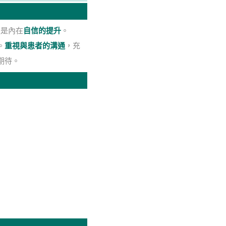
更是內在
自信的提升
。
。
重視與患者的溝通
，充
期待。