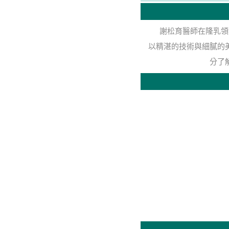
謝松育醫師在隆乳領
以精湛的技術與細膩的
分了