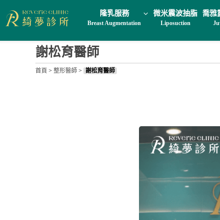
隆乳服務
微米震波抽脂
喬雅
Breast Augmentation
Liposuction
Ju
謝松育醫師
首頁
>
整形醫師
>
謝松育醫師