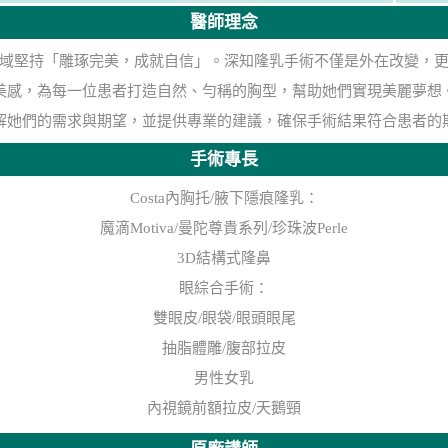
醫師理念
域堅持「雕琢完美，成就自信」。深知隆乳手術不僅是外在改變，
美感，為每一位患者打造自然、勻稱的胸型，幫助她們實現美麗夢想
解她們的需求與期望，並提供專業的建議，確保手術結果符合患者的
手術專長
Costa內胸托/腋下隱痕隆乳：
魔滴Motiva/曼陀尊貴系列/珍珠波Perle
3D結構式隆鼻
眼綜合手術：
雙眼皮/眼袋/眼頭眼尾
抽脂體雕/腹部拉皮
男性女乳
內視鏡前額拉皮/天鵝頸