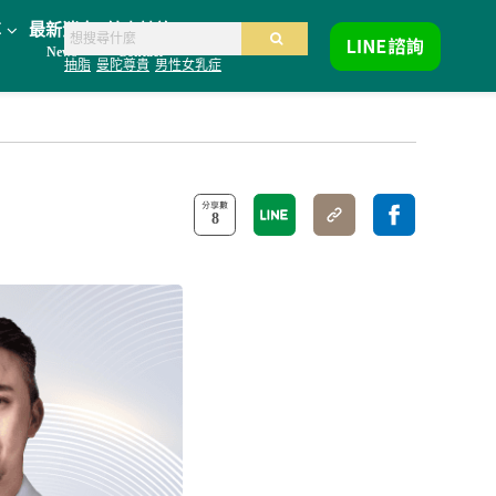
享
最新消息
線上諮詢
News
Contact
抽脂
曼陀尊貴
男性女乳症
8