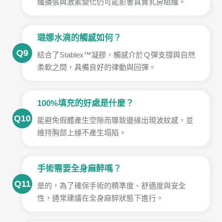
織擴張與激素變化仍可能影響真實乳房組織。
璐娜水滴的觸感如何？
Q9
結合了Stablex™凝膠，觸感介於Ｑ彈支撐與自然
柔軟之間，具備良好的律動與回彈。
100%填充的好處是什麼？
Q10
能避免假體產生空隙而導致邊緣出現波紋感，並
維持胸部上緣不產生塌陷。
手術需要全身麻醉嗎？
Q11
是的，為了確保手術的精準度、舒適度與安全
性，通常建議在全身麻醉狀態下進行。