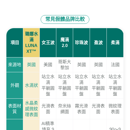
常見假體品牌比較
璐娜水
滴
魔滴
項目
女王波
珍珠波
盈波
柔滴
LUNA
2.0
XT™
哥斯大
來源地
英國
美國
英國
英國
法國
黎加
站立水
站立水
站立水
站立水
站立水
滴
滴
滴
滴
滴
外觀
水滴狀
平躺圓
平躺圓
平躺圓
平躺圓
平躺圓
盤
盤
盤
盤
盤
水晶柔
表面材
光滑表
奈米絲
霧光滑
光滑表
微紋理
感微紋
質
面
綢面
表面
面
表面
理表面
AI精準
填充 9
90～9