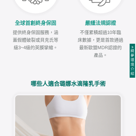
全球首創終身保固
嚴謹法規認證
提供終身保固服務，涵
不僅累積超過10年臨
蓋假體破裂或貝克氏等
床數據，更是首款通過
級3~4級的莢膜攣縮。
最新歐盟MDR認證的
綺
產品。
夢
環
境
介
紹
哪些人適合璐娜水滴隆乳手術