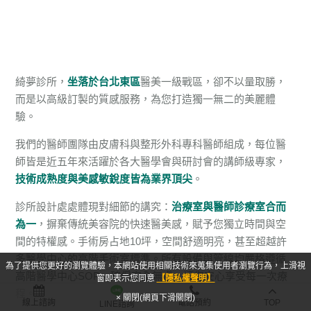
綺夢診所，
坐落於台北東區
醫美一級戰區，卻不以量取勝，
而是以高級訂製的質感服務，為您打造獨一無二的美麗體
驗。
我們的醫師團隊由皮膚科與整形外科專科醫師組成，每位醫
師皆是近五年來活躍於各大醫學會與研討會的講師級專家，
技術成熟度與美感敏銳度皆為業界頂尖
。
診所設計處處體現對細節的講究：
治療室與醫師診療室合而
為一
，摒棄傳統美容院的快速醫美感，賦予您獨立時間與空
間的特權感。手術房占地10坪，空間舒適明亮，甚至超越許
多醫學中心的高階手術室標準。所有設備與管線均嚴格遵循
為了提供您更好的瀏覽體驗，本網站使用相關技術來蒐集使用者瀏覽行為，上滑視
高階醫學中心SOP，確保安全無虞，讓您安心享受每一次療
窗即表示您同意
【隱私權聲明】
程。
× 關閉(網頁下滑關閉)
線上諮詢
電話預約
TOP
LINE諮詢