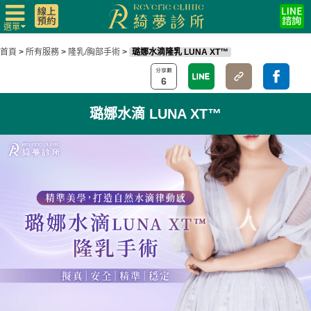
選單
首頁
>
所有服務
>
隆乳/胸部手術
>
璐娜水滴隆乳 LUNA XT™
6
璐娜水滴 LUNA XT™