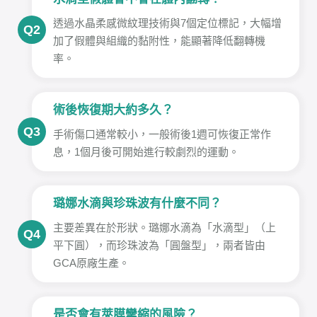
透過水晶柔感微紋理技術與7個定位標記，大幅增
Q2
加了假體與組織的黏附性，能顯著降低翻轉機
率。
術後恢復期大約多久？
Q3
手術傷口通常較小，一般術後1週可恢復正常作
息，1個月後可開始進行較劇烈的運動。
璐娜水滴與珍珠波有什麼不同？
主要差異在於形狀。璐娜水滴為「水滴型」（上
Q4
平下圓），而珍珠波為「圓盤型」，兩者皆由
GCA原廠生產。
是否會有莢膜攣縮的風險？