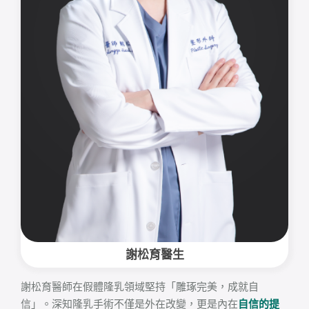
謝松育醫生
謝松育醫師在假體隆乳領域堅持「雕琢完美，成就自
信」。深知隆乳手術不僅是外在改變，更是內在
自信的提