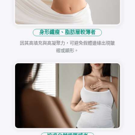
身形纖瘦、脂肪層較薄者
因其高填充與高凝聚力，可避免假體邊緣出現皺
褶或顯形。