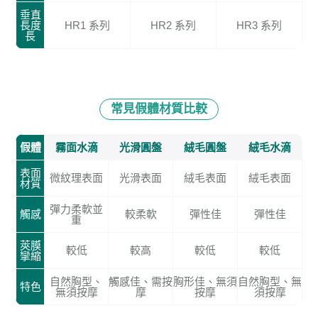
垂直
長度
HR1 系列
HR2 系列
HR3 系列
長
常見假體材質比較
假體
霧面水滴
光滑圓盤
絨毛圓盤
絨毛水滴
表面
微紋理表面
光滑表面
絨毛表面
絨毛表面
材質
彈力柔軟並
觸感
較柔軟
彈性佳
彈性佳
重
莢膜
較低
較高
較低
較低
攣縮
自然胸型、
觸感佳、需按
胸形佳、無須
自然胸型、無
特色
無須按摩
摩
按摩
須按摩