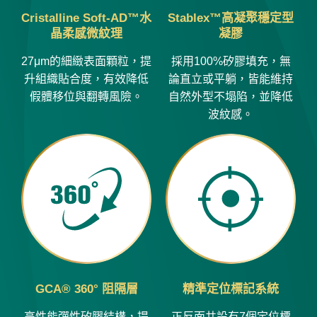
Cristalline Soft-AD™水
Stablex™高凝聚穩定型
晶柔感微紋理
凝膠
27μm的細緻表面顆粒，提
採用100%矽膠填充，無
升組織貼合度，有效降低
論直立或平躺，皆能維持
假體移位與翻轉風險。
自然外型不塌陷，並降低
波紋感。
GCA® 360° 阻隔層
精準定位標記系統
高性能彈性矽膠結構，提
正反面共設有7個定位標