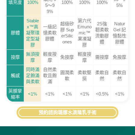
填充度
100%
100%
100%
100%
5～9
5%
9%
Stable
第六代
超級矽
2S強
Natur
x™高
一級記
Emuno
膠 Sup
韌柔軟
Gel 記
膠體
凝聚環
憶柔軟
mic™
erSilic
流動膠
憶黏性
定型凝
膠體
果凍凝
ones
體
膠體
膠
膠
無須按
輕度按
輕度按
按摩
免按摩
需按摩
免按摩
摩
摩
摩
同時滿
自然柔
圓潤柔
柔軟堅
柔軟自
柔軟自
觸感
足飽滿
軟且飽
軟
挺
然
然
與柔軟
滿
莢膜攣
<1%
<1%
<1%
<1%
<0.5%
<1%
縮率
預約諮詢璐娜水滴隆乳手術