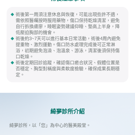
術後第一周須注意休息與恢復，可能出現些許不適，
需依照醫囑按時服用藥物，傷口保持乾燥清潔，避免
自行拆換膚廖，睡眠姿勢建議仰睡、墊高上半身，降
低壓迫胸部的機會。
術後約3~7天可以進行基本日常活動，術後4周內避免
提重物、激烈運動。傷口防水處理完成後可正常淋
浴，初期避免泡澡、泡溫泉、游泳，清潔後須保持傷
口乾燥。
術後定期回診追蹤，確認傷口癒合狀況、假體位置是
否穩定、胸型對稱度與柔軟度檢驗，確保成果長期穩
定。
綺夢診所介紹
綺夢診所，以「您」為中心的醫美殿堂。