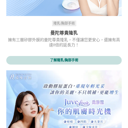
隆乳/胸部手術
曼陀尊貴隆乳
擁有三層矽膠外膜的曼陀尊貴隆乳，不僅讓您更安心，還擁有高
達8倍的延長力！
了解隆乳/胸部手術