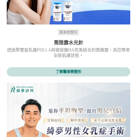
醫美微整形
喬雅露水光針
透過聚雙旋乳酸PDLLA與玻尿酸HA完美結合的喬雅露，為您帶來
全新肌膚狀態。
了解醫美微整形