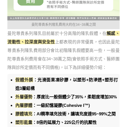
曼陀尊貴系列隆乳費用大約在34~38萬之間
曼陀尊貴系列隆乳目前屬於十分高階的隆乳假體，在
觸感、
流動性、拉深度與安全性
上都表現的非常優異，也因此曼陀
尊貴系列隆乳費用部分會比初階隆乳假體要高一些，一般曼
陀尊貴系列費用會在34~38萬之間(會依照手術方式、醫師團
隊與診所定價而有不同價格)，以下為詳細優勢介紹：
假體外膜
：光滑面果凍矽膠，以塑形+防滲透+塑形打
造3層結構
外層優勢
：厚度比一般假體少了35%，柔韌度增加30%
內層膠體
：一級記憶凝膠(Cohesive I™)
膠體填充
：AI精準填充技術，讓填充度達95~99%之間
塑形能量
：8倍的延展力、225公斤的抗壓性