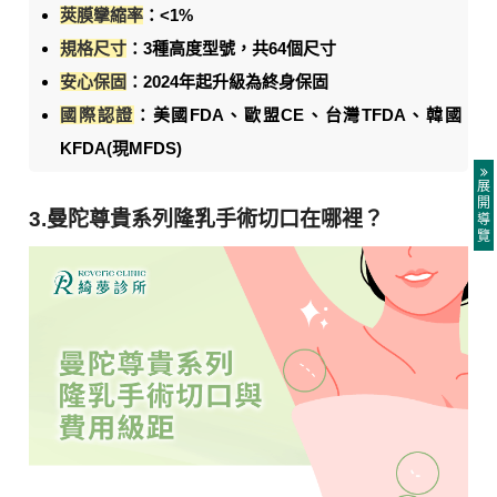
莢膜攣縮率
：<1%
規格尺寸
：3種高度型號，共64個尺寸
安心保固
：2024年起升級為終身保固
國際認證
：美國FDA、歐盟CE、台灣TFDA、韓國
KFDA(現MFDS)
展
開
3.曼陀尊貴系列隆乳手術切口在哪裡？
導
覽