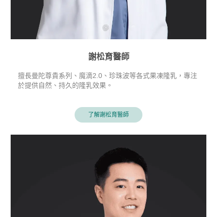
謝松育醫師
擅長曼陀尊貴系列、魔滴2.0、珍珠波等各式果凍隆乳，專注
於提供自然、持久的隆乳效果。
了解謝松育醫師