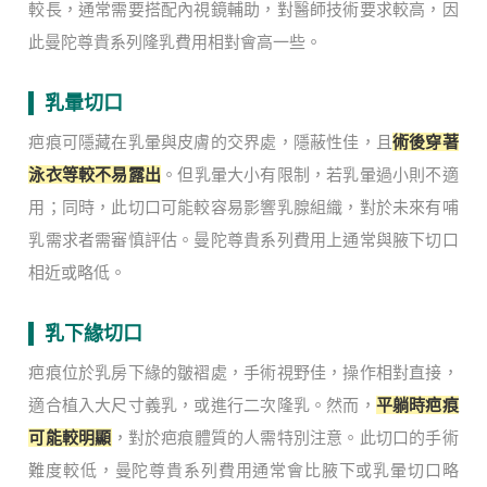
較長，通常需要搭配內視鏡輔助，對醫師技術要求較高，因
此曼陀尊貴系列隆乳費用相對會高一些。
乳暈切口
疤痕可隱藏在乳暈與皮膚的交界處，隱蔽性佳，且
術後穿著
泳衣等較不易露出
。但乳暈大小有限制，若乳暈過小則不適
用；同時，此切口可能較容易影響乳腺組織，對於未來有哺
乳需求者需審慎評估。曼陀尊貴系列費用上通常與腋下切口
相近或略低。
乳下緣切口
疤痕位於乳房下緣的皺褶處，手術視野佳，操作相對直接，
適合植入大尺寸義乳，或進行二次隆乳。然而，
平躺時疤痕
可能較明顯
，對於疤痕體質的人需特別注意。此切口的手術
難度較低，曼陀尊貴系列費用通常會比腋下或乳暈切口略