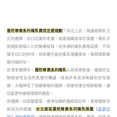
曼陀尊貴系列隆乳費用怎麼規劃
？綜合上述，無論是隆乳方
式的選擇、切口位置的考量，或是隱藏成本的掌握，隆乳手
術絕對是個人化的醫療旅程。從多樣的隆乳價格區間、不同
隆乳切口的特性，到各種可能的隆乳隱藏成本，每個環節都
需仔細評估。
在眾多選擇中，
曼陀尊貴系列隆乳
以其高柔軟度、優異的生
物相容性及自然真實的觸感，成為許多追求美感的女性首
選，大幅降低了莢膜攣縮的風險，術後恢復也相對輕鬆，讓
您能更快擁抱理想的胸型。
而選擇一位經驗豐富、值得信賴的醫師及診所，更是確保手
術成功的關鍵。
台北東區曼陀尊貴系列隆乳推薦
【
綺夢診
所
】
謝松育醫師
，謝醫師憑藉曼陀尊貴系列、魔滴、珍珠波