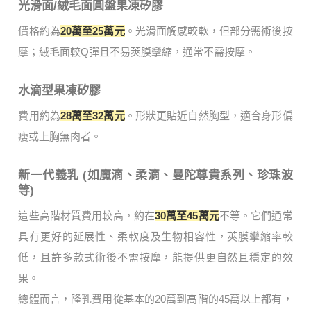
光滑面/絨毛面圓盤果凍矽膠
價格約為
20萬至25萬元
。光滑面觸感較軟，但部分需術後按
摩；絨毛面較Q彈且不易莢膜攣縮，通常不需按摩。
水滴型果凍矽膠
費用約為
28萬至32萬元
。形狀更貼近自然胸型，適合身形偏
瘦或上胸無肉者。
新一代義乳 (如魔滴、柔滴、曼陀尊貴系列、珍珠波
等)
這些高階材質費用較高，約在
30萬至45萬元
不等。它們通常
具有更好的延展性、柔軟度及生物相容性，莢膜攣縮率較
低，且許多款式術後不需按摩，能提供更自然且穩定的效
果。
總體而言，隆乳費用從基本的20萬到高階的45萬以上都有，