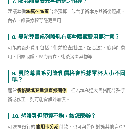
7. 隆乳前需要先準備多少預算？
建議準備
25萬～45萬
台幣預算，包含手術本身與術後照護、
內衣、維養療程等隱藏費用。
8. 曼陀尊貴系列隆乳有哪些隱藏費用要注意？
可能的額外費用包括：術前檢查(抽血、超音波)、麻醉師費
用、回診照護、壓力內衣、術後消炎藥物等。
9. 曼陀尊貴系列隆乳價格會根據罩杯大小不同
嗎？
通常
價格與填充量無直接關係
，但若填充過大需搭配特殊手
術或修正，則可能會額外加價。
10. 想隆乳但預算不夠，該怎麼辦？
可選擇銀行的
信用卡分期
付款，也可與醫師討論其他高CP