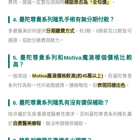
費用，建議一定要在諮詢時
確認是否為「全包價」
。
4. 曼陀尊貴系列隆乳手術有無分期付款？
多數醫美診所提供
分期繳費方式
，有3期、6期甚至12期皆可
選擇，協助分擔費用壓力。
5. 曼陀尊貴系列和Motiva魔滴哪個價格比較
高？
一般來說，
Motiva魔滴價格較高(約45萬以上)
，而曼陀尊貴
系列作為新一代中高階選擇，價格略低，但
表現同樣出色
。
6. 曼陀尊貴系列隆乳有沒有健保補助？
除非屬於乳房重建或醫療性需求，否則曼陀尊貴系列隆乳屬
於
自費醫美療程
，無法申請健保補助。