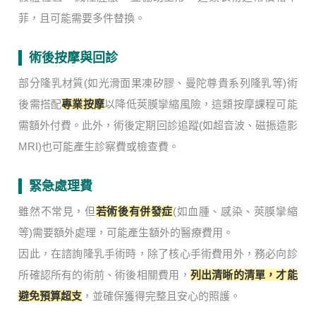
菲，且可能需要多件替換。
術後按摩與回診
部分隆乳材質(如光滑面果凍矽膠、曼陀尊貴系列隆乳等)術
後需搭配
專業按摩
以降低莢膜攣縮風險，這類按摩課程可能
需額外付費。此外，術後定期回診追蹤(如超音波、磁振造影
MRI)也可能產生診察費或檢查費。
緊急處理費
雖然不常見，但
若術後有併發症
(如血腫、感染、莢膜攣縮
等)需要額外處理，可能產生額外的醫療費用。
因此，在諮詢隆乳手術時，除了核心手術費用外，務必向診
所確認所有的術前、術後相關費用，
列出清晰的清單，才能
避免預算超支
，並確保獲得完整且安心的照護。