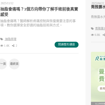
2025/11/12
2025/04/22
喬雅露
抽脂會痛嗎？3個方向帶你了解手術前後真實
感受
喬雅露水
抽脂會痛嗎？醫師解析疼痛控制與恢復需要注意的事
項，教你選擇安全舒適的抽脂技術與方式。
喬雅露
6.8K
抽脂原理
閱讀整形講座
1.4K
2
下一頁
最終頁