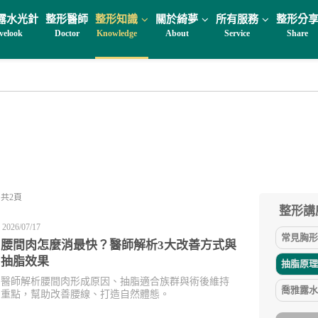
露水光針
整形醫師
整形知識
關於綺夢
所有服務
整形分
velook
Doctor
Knowledge
About
Service
Share
共2頁
整形講座
2026/07/17
常見胸形問
腰間肉怎麼消最快？醫師解析3大改善方式與
抽脂效果
抽脂原理(
醫師解析腰間肉形成原因、抽脂適合族群與術後維持
喬雅露水
重點，幫助改善腰線、打造自然體態。