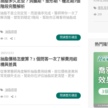
的命定假
抽脂多久定型？消腫期、塑形期、穩定期3個
階段完整解析
隆乳常
抽脂不是立刻定型，而是循序完成。醫師帶你一次了
299
解消腫、塑型到穩定3階段，幫助你正確看待抽脂成
果。
抽脂原理
閱讀整形講座
1K
1
熱門隆
2025/12/12
抽脂價格怎麼算？3 個問答一次了解費用結
構與差異
從專業醫師角度解析抽脂費用結構、部位價格差異與
常見額外支出，幫助你在評估抽脂前更清楚、更安
心。
抽脂原理
閱讀整形講座
939
4