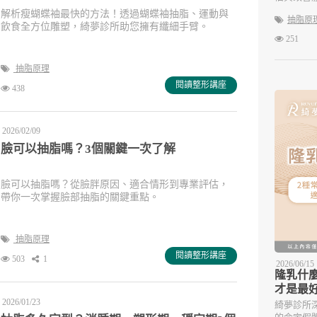
解析瘦蝴蝶袖最快的方法！透過蝴蝶袖抽脂、運動與
抽脂原
飲食全方位雕塑，綺夢診所助您擁有纖細手臂。
251
抽脂原理
閱讀整形講座
438
2026/02/09
臉可以抽脂嗎？3個關鍵一次了解
臉可以抽脂嗎？從臉胖原因、適合情形到專業評估，
帶你一次掌握臉部抽脂的關鍵重點。
抽脂原理
閱讀整形講座
503
1
2026/06/15
隆乳什
才是最
2026/01/23
綺夢診所