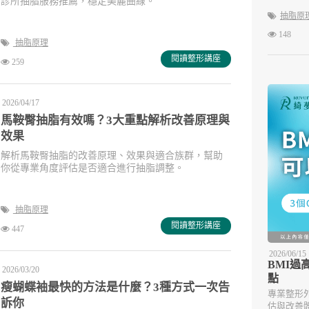
診所抽脂服務推薦，穩定美麗曲線。
抽脂原
148
抽脂原理
閱讀整形講座
259
2026/04/17
馬鞍臀抽脂有效嗎？3大重點解析改善原理與
效果
解析馬鞍臀抽脂的改善原理、效果與適合族群，幫助
你從專業角度評估是否適合進行抽脂調整。
抽脂原理
閱讀整形講座
447
2026/06/15
BMI過
2026/03/20
點
瘦蝴蝶袖最快的方法是什麼？3種方式一次告
專業整形
訴你
估與改善