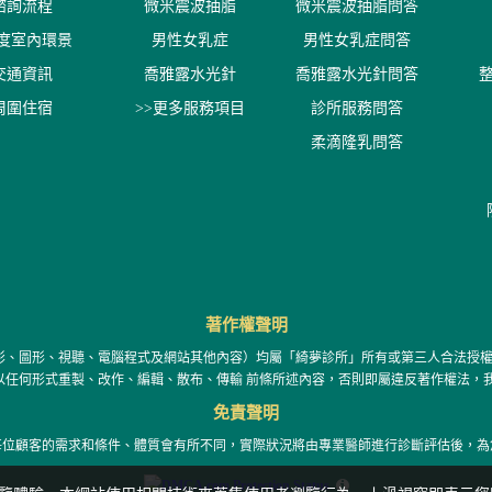
諮詢流程
微米震波抽脂
微米震波抽脂問答
0度室內環景
男性女乳症
男性女乳症問答
交通資訊
喬雅露水光針
喬雅露水光針問答
周圍住宿
>>更多服務項目
診所服務問答
柔滴隆乳問答
著作權聲明
攝影、圖形、視聽、電腦程式及網站其他內容）均屬「綺夢診所」所有或第三人合法授
自以任何形式重製、改作、編輯、散布、傳輸 前條所述內容，否則即屬違反著作權法，
免責聲明
每位顧客的需求和條件、體質會有所不同，實際狀況將由專業醫師進行診斷評估後，為