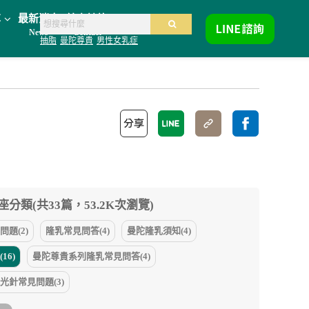
享
最新消息
線上諮詢
News
Contact
抽脂
曼陀尊貴
男性女乳症
分類(共33篇，53.2K次瀏覽)
題(2)
隆乳常見問答(4)
曼陀隆乳須知(4)
16)
曼陀尊貴系列隆乳常見問答(4)
光針常見問題(3)