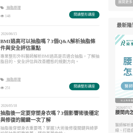
展開更多 
抽脂原理
閱讀整形講座
148
最新隆
2026/06/15
BMI過高可以抽脂嗎？3個Q&A解析抽脂條
件與安全評估重點
專業整形外科醫師解析BMI過高是否適合抽脂，了解抽
脂目的、安全評估與改善體態的規劃方向。
抽脂原理
閱讀整形講座
251
2026/05/18
2026/07/17
腰間肉
抽脂後一定要穿塑身衣嗎？3個影響術後穩定
與修復的關鍵一次了解
醫師解析
抽脂後穿塑身衣重要嗎？掌握3大術後修復關鍵與綺夢
線、打造