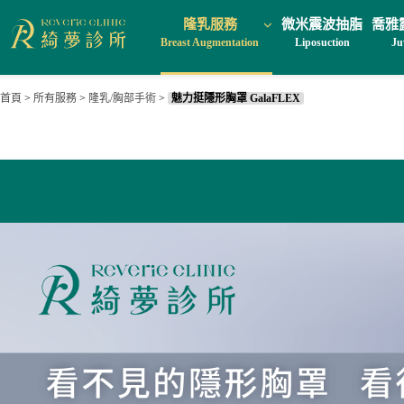
隆乳服務
微米震波抽脂
喬雅
Breast Augmentation
Liposuction
Ju
首頁
>
所有服務
>
隆乳/胸部手術
>
魅力挺隱形胸罩 GalaFLEX