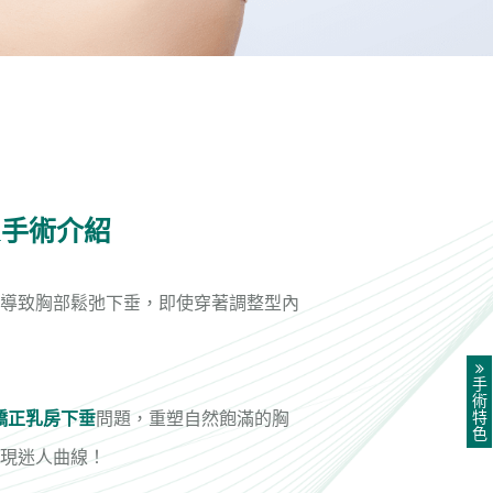
EX手術介紹
導致胸部鬆弛下垂，即使穿著調整型內
手
術
特
矯正乳房下垂
問題，重塑自然飽滿的胸
色
現迷人曲線！