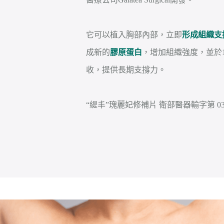
它可以植入胸部內部，立即
形成組織支
成新的
膠原蛋白
，增加組織強度，並於1
收，提供長期支撐力。
“緹丰”瑰麗妃修補片 衛部醫器輸字第 036