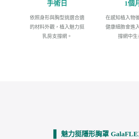
手術日
1個
依照身形與胸型挑選合適
在感知植入物
的材料外觀，植入魅力挺
健康細胞會進
乳房支撐網。
撐網中生
魅力挺隱形胸罩 GalaFL