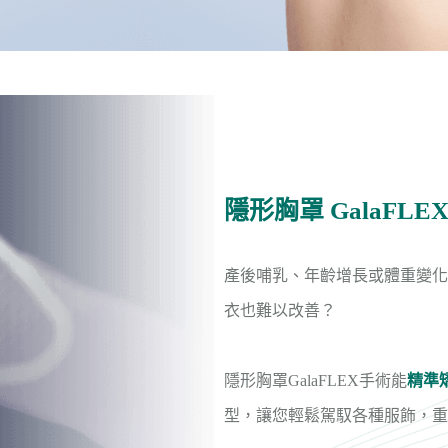
隱形胸罩 GalaFL
產後哺乳、年齡增長或體重變化
衣也難以改善？
隱形胸罩GalaFLEX手術能
精準
型，讓您輕鬆駕馭各種服飾，重