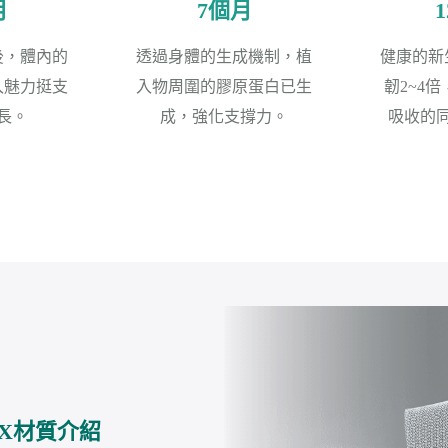
月
7個月
後，體內的
透過身體的生成機制，植
健康的新
入魅力挺支
入物周圍的膠原蛋白已生
韌2~4
長。
成，強化支撐力。
吸收的
EX材質介紹