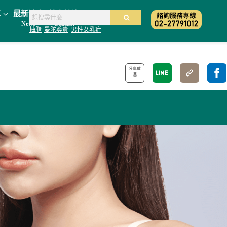
享
最新消息
線上諮詢
News
Contact
抽脂
曼陀尊貴
男性女乳症
8