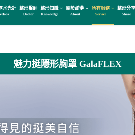
露水光針
整形醫師
整形知識
關於綺夢
所有服務
整形分
velook
Doctor
Knowledge
About
Service
Share
魅力挺隱形胸罩 GalaFLEX