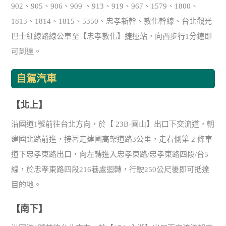
902、905、906、909 、913、919、967、1579、1800、
1813、1814、1815、5350、忠孝新幹、敦化幹線、台北觀光
巴士紅線路線公車至【忠孝敦化】捷運站，向西步行1分鐘即
可到達。
自駕汽車
【北上】
沿國道1號前往台北方向，於【 23B-圓山】出口下交流道，朝
建國北路前進，接著走建國高架道路3公里，走右側第 2 條車
道下忠孝東路出口，向左轉進入忠孝東路/忠孝東路四段/台5
線，於忠孝東路四段216巷處迴轉，行駛250公尺後即可抵達
目的地。
【南下】