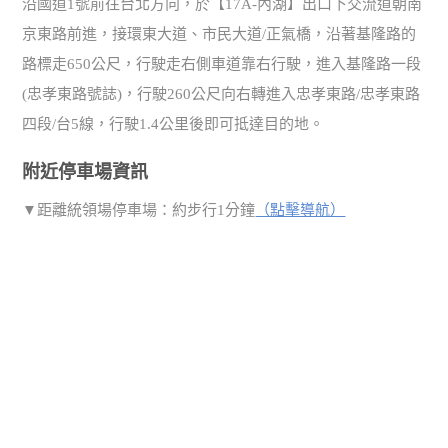
沿國道1號前往台北方向，於【17A-內湖】出口下交流道朝南
京東路前進，接環東大道、市民大道/正氣橋，沿著基隆路的
路標走650公尺，行駛走右側車道靠右行駛，進入基隆路一段
(忠孝東路號誌)，行駛260公尺向右轉進入忠孝東路/忠孝東路
四段/台5線，行駛1.4公里後即可抵達目的地。
附近停車場資訊
▼距離統領場停車場：約步行1分鐘
（點擊導航）