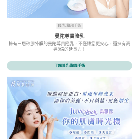
隆乳/胸部手術
曼陀尊貴隆乳
擁有三層矽膠外膜的曼陀尊貴隆乳，不僅讓您更安心，還擁有高
達8倍的延長力！
了解隆乳/胸部手術