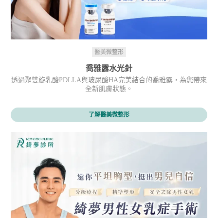
醫美微整形
喬雅露水光針
透過聚雙旋乳酸PDLLA與玻尿酸HA完美結合的喬雅露，為您帶來
全新肌膚狀態。
了解醫美微整形