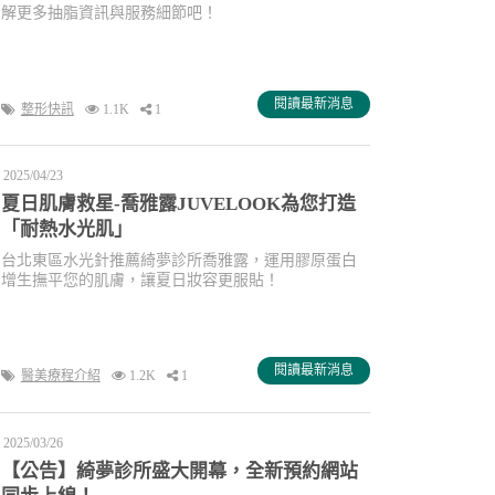
解更多抽脂資訊與服務細節吧！
閱讀最新消息
整形快訊
1.1K
1
2025/04/23
夏日肌膚救星-喬雅露JUVELOOK為您打造
「耐熱水光肌」
台北東區水光針推薦綺夢診所喬雅露，運用膠原蛋白
增生撫平您的肌膚，讓夏日妝容更服貼！
閱讀最新消息
醫美療程介紹
1.2K
1
2025/03/26
【公告】綺夢診所盛大開幕，全新預約網站