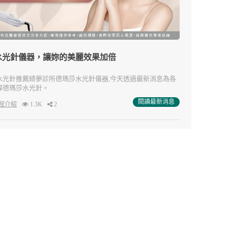
水光針儀器，讓妳的美麗效果加倍
水光針推薦綺夢診所德瑪莎水光針儀器,今天透過最新消息為各
解德瑪莎水光針。
閱讀最新消息
程介紹
1.3K
2