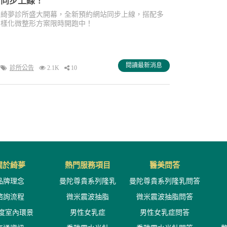
同步上線！
綺夢診所盛大開幕，全新預約網站同步上線，搭配多
樣化微整形方案限時開跑中！
閱讀最新消息
診所公告
2.1K
10
關於綺夢
熱門服務項目
醫美問答
品牌理念
曼陀尊貴系列隆乳
曼陀尊貴系列隆乳問答
諮詢流程
微米震波抽脂
微米震波抽脂問答
0度室內環景
男性女乳症
男性女乳症問答