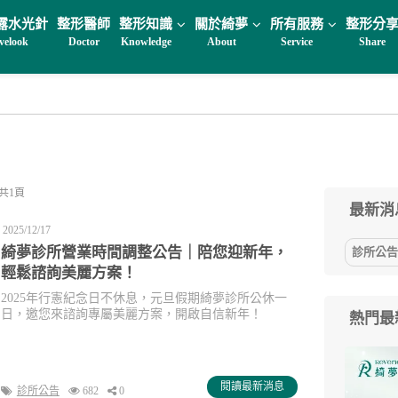
露水光針
整形醫師
整形知識
關於綺夢
所有服務
整形分
velook
Doctor
Knowledge
About
Service
Share
共1頁
最新消息
2025/12/17
綺夢診所營業時間調整公告｜陪您迎新年，
診所公告(
輕鬆諮詢美麗方案！
2025年行憲紀念日不休息，元旦假期綺夢診所公休一
日，邀您來諮詢專屬美麗方案，開啟自信新年！
熱門最
閱讀最新消息
診所公告
682
0