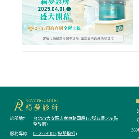
診所地址
台北市大安區忠孝東路四段177號12樓之A(點
擊導航)
36
服務專線
02-27791012(點擊撥打)