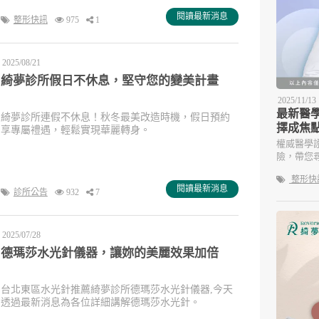
閱讀最新消息
整形快訊
975
1
2025/08/21
綺夢診所假日不休息，堅守您的變美計畫
2025/11/13
最新醫
綺夢診所連假不休息！秋冬最美改造時機，假日預約
擇成焦
享專屬禮遇，輕鬆實現華麗轉身。
權威醫學
險，帶您
整形快
閱讀最新消息
診所公告
932
7
2025/07/28
德瑪莎水光針儀器，讓妳的美麗效果加倍
台北東區水光針推薦綺夢診所德瑪莎水光針儀器,今天
透過最新消息為各位詳細講解德瑪莎水光針。