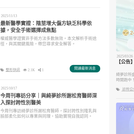
2025/11/13
最新醫學實證：陰莖增大偏方缺乏科學依
據，安全手術選擇成焦點
權威醫學證實非手術方法多數無效。本文解析手術途
徑，與其關鍵風險，帶您尋求安全解答。
2025/03/26
【公告
閱讀最新消息
整形快訊
2.1K
1
綺夢診所
時開跑中
2025/10/17
診所公
今周刊專訪分享｜與綺夢診所謝松育醫師深
入探討跨性別醫美
今周刊專訪綺夢診所謝松育醫師，探討跨性別隆乳與
臉部柔化如何以專業與同理，協助實現自我認同。