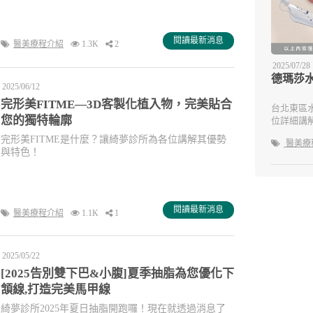
閱讀最新消息
醫美療程介紹
1.3K
2
2025/07/28
德瑪莎
2025/06/12
完形美FITME—3D客製化植入物，完美貼合
台北東區
您的獨特輪廓
位詳細講
完形美FITME是什麼？讓綺夢診所為各位講解其優勢
醫美療
與特色！
閱讀最新消息
醫美療程介紹
1.1K
1
2025/05/22
[2025告別雙下巴&小腹]夏季抽脂為您優化下
頷線,打造完美馬甲線
綺夢診所2025年夏日抽脂開跑囉！現在就透過消息了