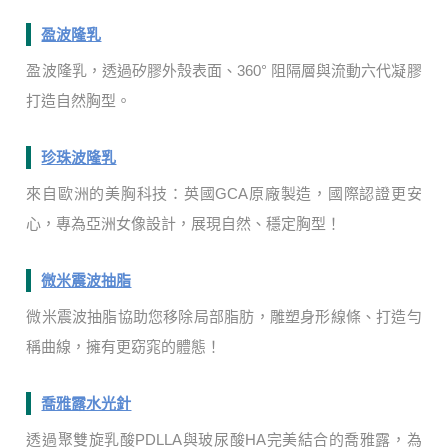
盈波隆乳
盈波隆乳，透過矽膠外殼表面、360° 阻隔層與流動六代凝膠
打造自然胸型。
珍珠波隆乳
來自歐洲的美胸科技：英國GCA原廠製造，國際認證更安
心，專為亞洲女像設計，展現自然、穩定胸型！
微米震波抽脂
微米震波抽脂協助您移除局部脂肪，雕塑身形線條、打造勻
稱曲線，擁有更窈窕的體態！
喬雅露水光針
透過聚雙旋乳酸PDLLA與玻尿酸HA完美結合的喬雅露，為