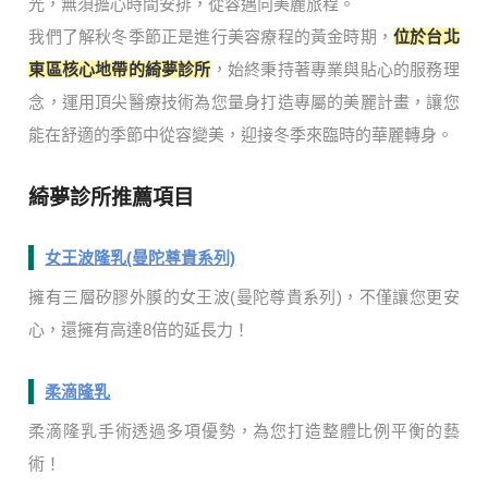
光，無須擔心時間安排，從容邁向美麗旅程。
我們了解秋冬季節正是進行美容療程的黃金時期，
位於台北
東區核心地帶的綺夢診所
，始終秉持著專業與貼心的服務理
念，運用頂尖醫療技術為您量身打造專屬的美麗計畫，讓您
能在舒適的季節中從容變美，迎接冬季來臨時的華麗轉身。
綺夢診所推薦項目
女王波隆乳(曼陀尊貴系列)
擁有三層矽膠外膜的女王波(曼陀尊貴系列)，不僅讓您更安
心，還擁有高達8倍的延長力！
柔滴隆乳
柔滴隆乳手術透過多項優勢，為您打造整體比例平衡的藝
術！