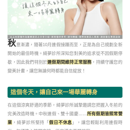
秋
意漸濃，隨著10月連假接踵而至，正是為自己規劃全新
開始的最佳時機。綺夢診所深知您對美的追求從不因假期停
歇，因此我們特別於
連假期間維持正常服務
，持續守護您的
變美計畫，讓您無論何時都能自信綻放！
這個冬天，讓自己來一場華麗轉身
在這個涼爽舒適的季節，綺夢診所誠摯邀請您把握入冬前的
完美改造時機。中秋連假、雙十國慶……
所有假期皆照常營
業
，綺夢診所堅持「
假日不休息
」，讓您輕鬆利用連假時