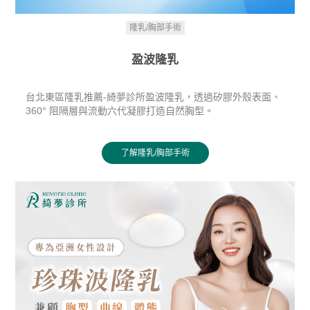
隆乳/胸部手術
盈波隆乳
台北東區隆乳推薦-綺夢診所盈波隆乳，透過矽膠外殼表面、
360° 阻隔層與流動六代凝膠打造自然胸型。
了解隆乳/胸部手術