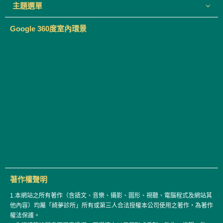
主題選單
Google 360度室內環景
著作權聲明
1.本網站之所有著作（含語文、音樂、攝影、圖形、視聽、電腦程式及網站其
他內容）均屬「綺夢診所」所有或第三人合法授權本公司使用之著作，為著作
權法保護。