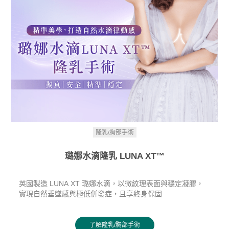
隆乳/胸部手術
璐娜水滴隆乳 LUNA XT™
英國製造 LUNA XT 璐娜水滴，以微紋理表面與穩定凝膠，
實現自然垂墜感與極低併發症，且享終身保固
了解隆乳/胸部手術