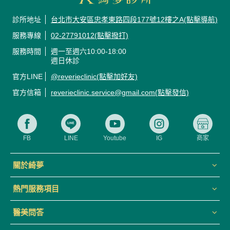
診所地址
台北市大安區忠孝東路四段177號12樓之A(點擊導航)
服務專線
02-27791012(點擊撥打)
服務時間
週一至週六10:00-18:00
週日休診
官方LINE
@reverieclinic(點擊加好友)
官方信箱
reverieclinic.service@gmail.com(點擊發信)
FB
LINE
Youtube
IG
商家
關於綺夢
熱門服務項目
醫美問答