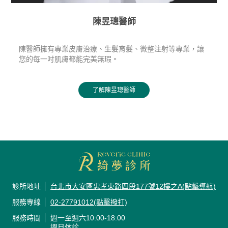
陳昱璁醫師
陳醫師擁有專業皮膚治療、生髮育髮、微整注射等專業，讓
您的每一吋肌膚都能完美無瑕。
了解陳昱璁醫師
診所地址
台北市大安區忠孝東路四段177號12樓之A(點擊導航)
服務專線
02-27791012(點擊撥打)
服務時間
週一至週六10:00-18:00
週日休診