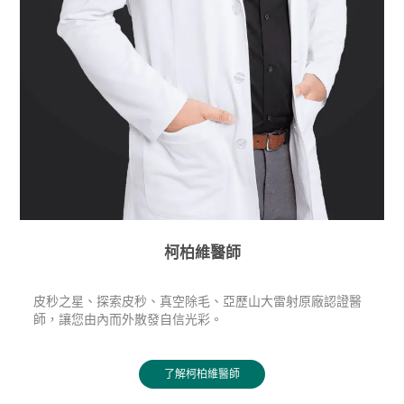
柯柏維醫師
皮秒之星、探索皮秒、真空除毛、亞歷山大雷射原廠認證醫
師，讓您由內而外散發自信光彩。
了解柯柏維醫師