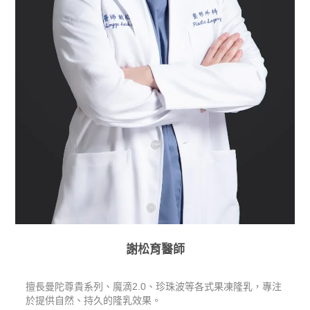
謝松育醫師
擅長曼陀尊貴系列、魔滴2.0、珍珠波等各式果凍隆乳，專注
於提供自然、持久的隆乳效果。