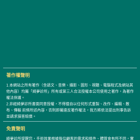
著作權聲明
1.本網站之所有著作（含語文、音樂、攝影、圖形、視聽、電腦程式及網站其
他內容）均屬「綺夢診所」所有或第三人合法授權本公司使用之著作，為著作
權法保護。
2.非經綺夢診所書面同意授權，不得擅自以任何形式重製、改作、編輯、散
布、傳輸 前條所述內容，否則即屬違反著作權法，我方將依法提出刑事告訴
並請求損害賠償。
免責聲明
綺夢診所提醒您，手術效果根據每位顧客的需求和條件、體質會有所不同，實