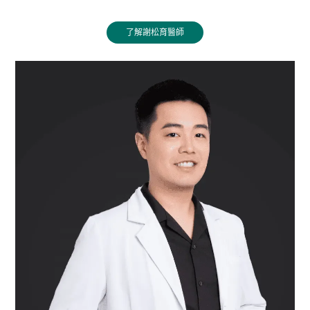
了解謝松育醫師