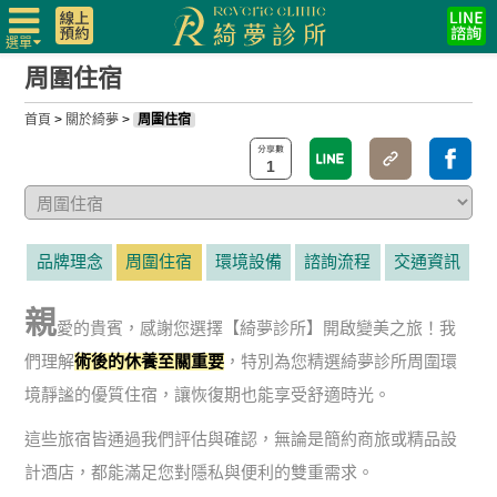
選單
周圍住宿
首頁
>
關於綺夢
>
周圍住宿
1
品牌理念
周圍住宿
環境設備
諮詢流程
交通資訊
親
愛的貴賓，感謝您選擇【綺夢診所】開啟變美之旅！我
們理解
術後的休養至關重要
，特別為您精選綺夢診所周圍環
境靜謐的優質住宿，讓恢復期也能享受舒適時光。
這些旅宿皆通過我們評估與確認，無論是簡約商旅或精品設
計酒店，都能滿足您對隱私與便利的雙重需求。