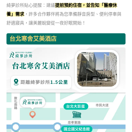
綺夢診所貼心提醒：建議
提前預約住宿，並告知「醫療休
養」需求
，許多合作夥伴將為您準備靜音房型、便利停車與
舒適寢具，讓美麗蛻變從一夜好眠開始！
台北寒舍艾美酒店