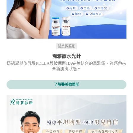
醫美微整形
喬雅露水光針
透過聚雙旋乳酸PDLLA與玻尿酸HA完美結合的喬雅露，為您帶來
全新肌膚狀態。
了解醫美微整形