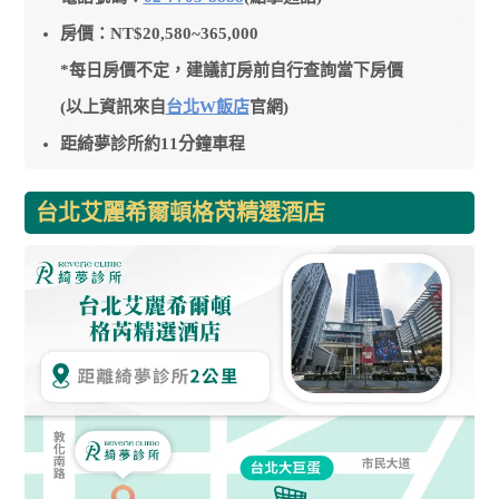
房價：NT$20,580~365,000
*每日房價不定，建議訂房前自行查詢當下房價
(以上資訊來自
台北W飯店
官網)
距綺夢診所約11分鐘車程
台北艾麗希爾頓格芮精選酒店