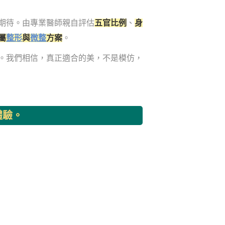
期待。由專業醫師親自評估
五官比例
、
身
屬
整形
與
微整
方案
。
。我們相信，真正適合的美，不是模仿，
體驗。