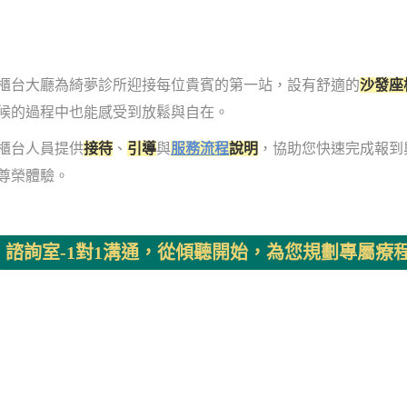
櫃台大廳為綺夢診所迎接每位貴賓的第一站，設有舒適的
沙發座
候的過程中也能感受到放鬆與自在。
櫃台人員提供
接待
、
引導
與
服務流程
說明
，協助您快速完成報到
尊榮體驗。
諮詢室-1對1溝通，從傾聽開始，為您規劃專屬療