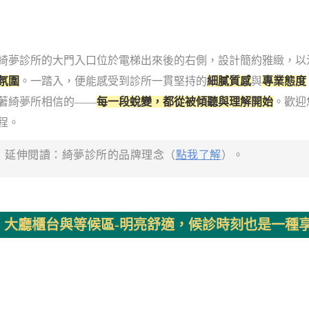
綺夢診所的大門入口位於電梯出來後的右側，設計簡約雅緻，以
氛圍
。一踏入，便能感受到診所一貫堅持的
細膩質感
與
專業態度
著綺夢所相信的——
每一段蛻變，都從被傾聽與理解開始
。歡迎
程。
延伸閱讀：綺夢診所的品牌理念（
點我了解
）。
大廳櫃台與等候區-明亮舒適，候診時刻也是一種