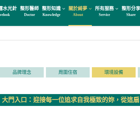
露水光針
整形醫師
整形知識
關於綺夢
所有服務
整形分
velook
Doctor
Knowledge
About
Service
Share
品牌理念
周圍住宿
環境設備
大門入口：迎接每一位追求自我極致的妳，從這扇